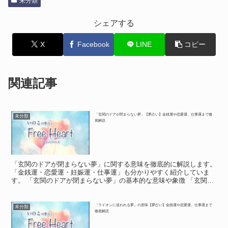
未分類
シェアする
X
Facebook
LINE
コピー
関連記事
「玄関のドアが閉まらない夢」【夢占い】金銭運や恋愛運、仕事運まで徹
未分類
底解説
「玄関のドアが閉まらない夢」に関する意味を徹底的に解説します。
「金銭運・恋愛運・妊娠運・仕事運」も分かりやすく紹介していま
す。 「玄関のドアが閉まらない夢」の基本的な意味や象徴 「玄関の
ドアが閉まらない夢」の基本的な意味や象徴 「玄関のド...
「ライオンに追われる夢」の意味【夢占い】金銭運や恋愛運、仕事運まで
未分類
徹底解説