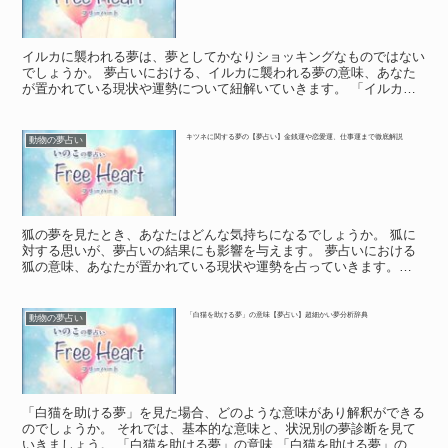
イルカに襲われる夢は、夢としてかなりショッキングなものではない
でしょうか。 夢占いにおける、イルカに襲われる夢の意味、あなた
が置かれている現状や運勢について紐解いていきます。 「イルカに
襲われる夢」に関する基本的な意味や象徴 「イルカに襲わ...
キツネに関する夢の【夢占い】金銭運や恋愛運、仕事運まで徹底解説
動物の夢占い
狐の夢を見たとき、あなたはどんな気持ちになるでしょうか。 狐に
対する思いが、夢占いの結果にも影響を与えます。 夢占いにおける
狐の意味、あなたが置かれている現状や運勢を占っていきます。
「狐」に関する基本的な意味や象徴 「狐」に関する基本的な...
「白猫を助ける夢」の意味【夢占い】超細かい夢分析辞典
動物の夢占い
「白猫を助ける夢」を見た場合、どのような意味があり解釈ができる
のでしょうか。 それでは、基本的な意味と、状況別の夢診断を見て
いきましょう。 「白猫を助ける夢」の意味 「白猫を助ける夢」の意