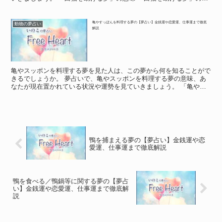
味 夢の中で、白い猫を助けた人がいるのではないでしょ...
亀やすっぽんを料理する夢の【夢占い】金銭運や恋愛運、仕事運まで徹底
動物の夢占い
解説
亀やスッポンを料理する夢を見た人は、この夢から何を知ることがで
きるでしょうか。 夢占いで、亀やスッポンを料理する夢の意味、あ
なたが現在置かれている状況や運勢を見ていきましょう。 「亀やス
ッポンを料理する夢」に関する基本的な意味や象徴 「亀や...
鴨を捕まえる夢の【夢占い】金銭運や恋
愛運、仕事運まで徹底解説
鴨を食べる／鴨鍋等に関する夢の【夢占
い】金銭運や恋愛運、仕事運まで徹底解
説