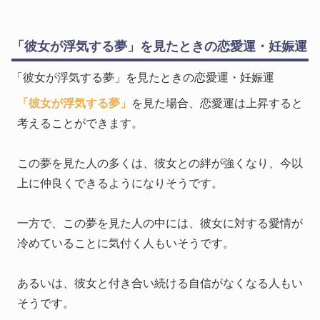
「彼女が浮気する夢」を見たときの恋愛運・妊娠運
「彼女が浮気する夢」を見たときの恋愛運・妊娠運
「彼女が浮気する夢」
を見た場合、恋愛運は上昇すると
考えることができます。
この夢を見た人の多くは、彼女との絆が強くなり、今以
上に仲良くできるようになりそうです。
一方で、この夢を見た人の中には、彼女に対する愛情が
冷めていることに気付く人もいそうです。
あるいは、彼女と付き合い続ける自信がなくなる人もい
そうです。