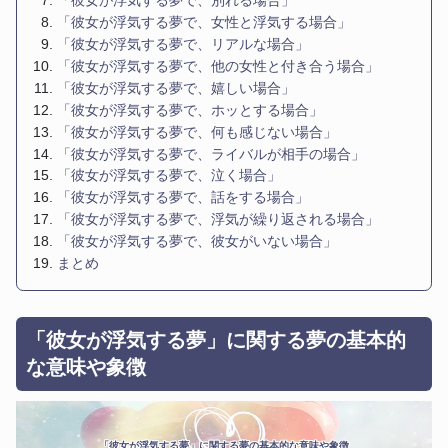
「彼女が浮気する夢で、別れる場合」
「彼女が浮気する夢で、女性と浮気する場合」
「彼女が浮気する夢で、リアルな場合」
「彼女が浮気する夢で、他の女性と付き合う場合」
「彼女が浮気する夢で、嬉しい場合」
「彼女が浮気する夢で、ホッとする場合」
「彼女が浮気する夢で、何も感じない場合」
「彼女が浮気する夢で、ライバルが相手の場合」
「彼女が浮気する夢で、泣く場合」
「彼女が浮気する夢で、話をする場合」
「彼女が浮気する夢で、浮気が繰り返される場合」
「彼女が浮気する夢で、彼女がいない場合」
まとめ
「彼女が浮気する夢」に関する夢の基本的
な意味や象徴
「彼女が浮気する夢」に関する夢の基本的な意味や象徴