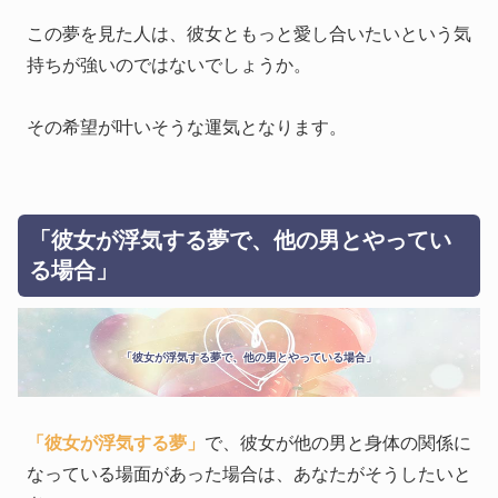
この夢を見た人は、彼女ともっと愛し合いたいという気
持ちが強いのではないでしょうか。
その希望が叶いそうな運気となります。
「彼女が浮気する夢で、他の男とやってい
る場合」
「彼女が浮気する夢で、他の男とやっている場合」
「彼女が浮気する夢」
で、彼女が他の男と身体の関係に
なっている場面があった場合は、あなたがそうしたいと