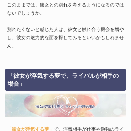
このままでは、彼女との別れを考えるようになるのでは
ないでしょうか。
別れたくないと感じた人は、彼女と触れ合う機会を増や
し、彼女の魅力的な面を探してみるといいかもしれませ
ん。
「彼女が浮気する夢で、ライバルが相手の
場合」
「彼女が浮気する夢で、ライバルが相手の場合」
「彼女が浮気する夢」
で、浮気相手が仕事や勉強のライ