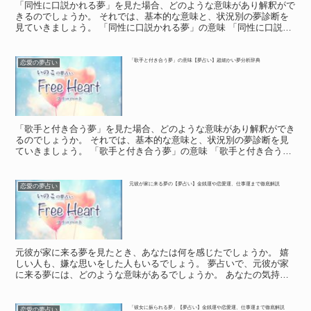
「同性に口説かれる夢」を見た場合、どのような意味があり解釈がで
きるのでしょうか。 それでは、基本的な意味と、状況別の夢診断を
見ていきましょう。 「同性に口説かれる夢」の意味 「同性に口説か
れる夢」の意味 夢の中で、同性に口説かれた時、夢とは...
「歌手と付き合う夢」の意味【夢占い】超細かい夢分析辞典
恋愛の夢占い
「歌手と付き合う夢」を見た場合、どのような意味があり解釈ができ
るのでしょうか。 それでは、基本的な意味と、状況別の夢診断を見
ていきましょう。 「歌手と付き合う夢」の意味 「歌手と付き合う
夢」の意味 夢占いで「歌手の夢」は「目立つ人」「自己顕...
元彼が家に来る夢の【夢占い】金銭運や恋愛運、仕事運まで徹底解説
恋愛の夢占い
元彼が家に来る夢を見たとき、あなたは何を感じたでしょうか。 嬉
しい人も、嫌な思いをした人もいるでしょう。 夢占いで、元彼が家
に来る夢には、どのような意味があるでしょうか。 あなたの気持ち
や、現状、そして運勢を占っていきます。 「元彼が家に来...
「彼女に振られる夢」【夢占い】金銭運や恋愛運、仕事運まで徹底解説
恋愛の夢占い