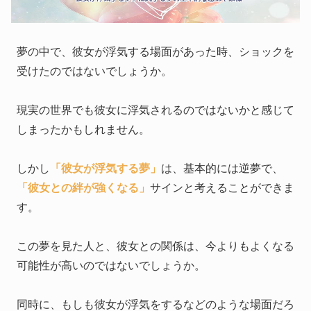
夢の中で、彼女が浮気する場面があった時、ショックを
受けたのではないでしょうか。
現実の世界でも彼女に浮気されるのではないかと感じて
しまったかもしれません。
しかし
「彼女が浮気する夢」
は、基本的には逆夢で、
「彼女との絆が強くなる」
サインと考えることができま
す。
この夢を見た人と、彼女との関係は、今よりもよくなる
可能性が高いのではないでしょうか。
同時に、もしも彼女が浮気をするなどのような場面だろ