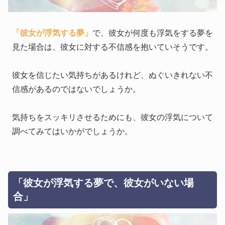
「彼女が浮気する夢」
で、彼女が何度も浮気をする夢を
見た場合は、彼女に対する不信感を抱いていそうです。
彼女を信じたい気持ちがあるけれど、ぬぐいきれない不
信感があるのではないでしょうか。
気持ちをスッキリさせるためにも、彼女の浮気について
調べてみてはいかがでしょうか。
「彼女が浮気する夢で、彼女がいない場
合」