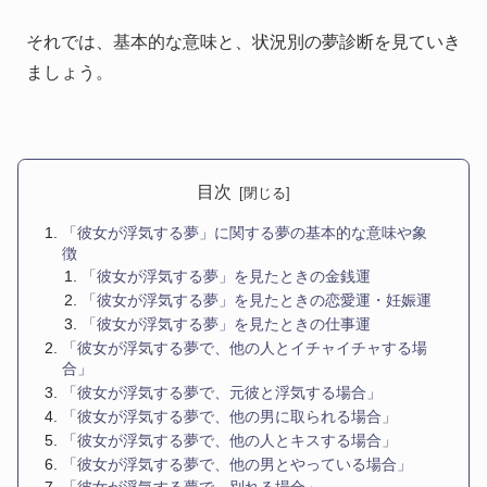
それでは、基本的な意味と、状況別の夢診断を見ていき
ましょう。
目次
「彼女が浮気する夢」に関する夢の基本的な意味や象
徴
「彼女が浮気する夢」を見たときの金銭運
「彼女が浮気する夢」を見たときの恋愛運・妊娠運
「彼女が浮気する夢」を見たときの仕事運
「彼女が浮気する夢で、他の人とイチャイチャする場
合」
「彼女が浮気する夢で、元彼と浮気する場合」
「彼女が浮気する夢で、他の男に取られる場合」
「彼女が浮気する夢で、他の人とキスする場合」
「彼女が浮気する夢で、他の男とやっている場合」