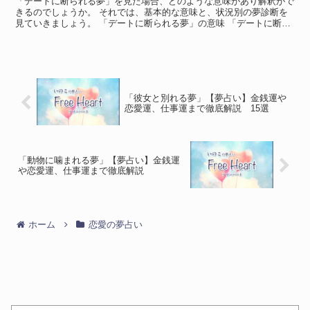
「デートに断られる夢」を見た場合、どのような意味があり解釈がで
きるのでしょうか。 それでは、基本的な意味と、状況別の夢診断を
見ていきましょう。 「デートに断られる夢」の意味 「デートに断ら
れる夢」の意味 夢の中で、誰かをデートに誘う場面があ...
「彼女と別れる夢」【夢占い】金銭運や
恋愛運、仕事運まで徹底解説 15選
「動物に噛まれる夢」【夢占い】金銭運
や恋愛運、仕事運まで徹底解説
ホーム
恋愛の夢占い