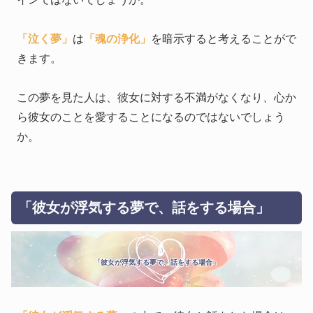
「泣く夢」
は
「魂の浄化」
を暗示すると考えることがで
きます。
この夢を見た人は、彼女に対する不満がなくなり、心か
ら彼女のことを愛することになるのではないでしょう
か。
「彼女が浮気する夢で、話をする場合」
「彼女が浮気する夢で、話をする場合」