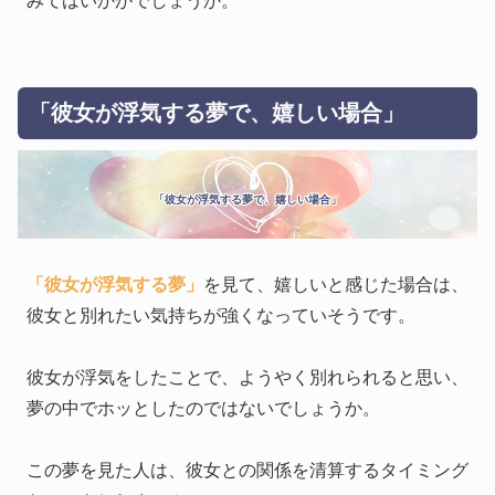
みてはいかがでしょうか。
「彼女が浮気する夢で、嬉しい場合」
「彼女が浮気する夢で、嬉しい場合」
「彼女が浮気する夢」
を見て、嬉しいと感じた場合は、
彼女と別れたい気持ちが強くなっていそうです。
彼女が浮気をしたことで、ようやく別れられると思い、
夢の中でホッとしたのではないでしょうか。
この夢を見た人は、彼女との関係を清算するタイミング