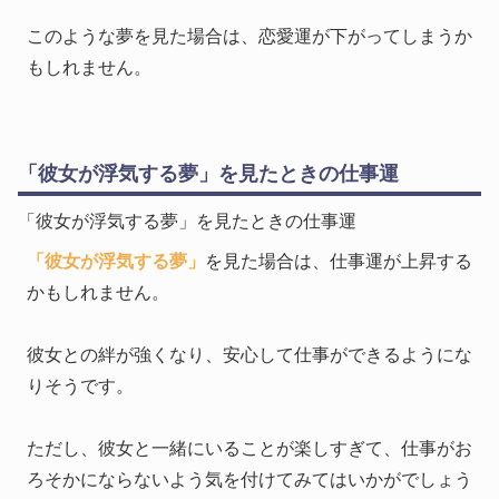
このような夢を見た場合は、恋愛運が下がってしまうか
もしれません。
「彼女が浮気する夢」を見たときの仕事運
「彼女が浮気する夢」を見たときの仕事運
「彼女が浮気する夢」
を見た場合は、仕事運が上昇する
かもしれません。
彼女との絆が強くなり、安心して仕事ができるようにな
りそうです。
ただし、彼女と一緒にいることが楽しすぎて、仕事がお
ろそかにならないよう気を付けてみてはいかがでしょう