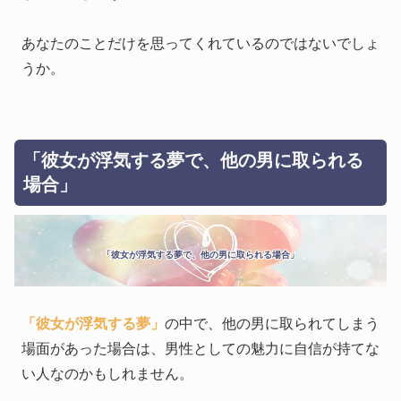
あなたのことだけを思ってくれているのではないでしょ
うか。
「彼女が浮気する夢で、他の男に取られる
場合」
「彼女が浮気する夢で、他の男に取られる場合」
「彼女が浮気する夢」
の中で、他の男に取られてしまう
場面があった場合は、男性としての魅力に自信が持てな
い人なのかもしれません。