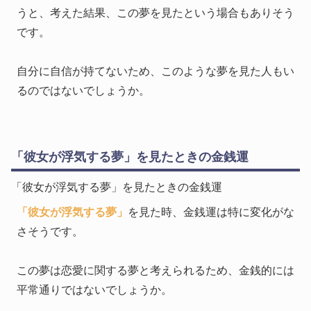
うと、考えた結果、この夢を見たという場合もありそう
です。
自分に自信が持てないため、このような夢を見た人もい
るのではないでしょうか。
「彼女が浮気する夢」を見たときの金銭運
「彼女が浮気する夢」を見たときの金銭運
「彼女が浮気する夢」
を見た時、金銭運は特に変化がな
さそうです。
この夢は恋愛に関する夢と考えられるため、金銭的には
平常通りではないでしょうか。