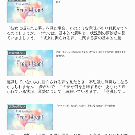
16選
「彼女に振られる夢」を見た場合、どのような意味があり解釈ができ
るのでしょうか。 それでは、基本的な意味と、状況別の夢診断を見
ていきましょう。 「彼女に振られる夢」に関する夢の基本的な意味
や象徴 「彼女に振られる夢」に関する夢の基本的な意味や...
意識してない人に告白される夢の【夢占い】金銭運や恋愛運、仕事運まで
恋愛の夢占い
徹底解説
意識していない人に告白される夢を見たとき、不思議な気持ちになる
かもしれません。 夢占いで、この夢が何を意味するか、あなたの置
かれている状況、運勢について、紐解いていきます。 「意識してい
ない人に告白される夢」に関する基本的な意味や象徴 「意...
「デートに断られる夢」の意味【夢占い】超細かい夢分析辞典
恋愛の夢占い