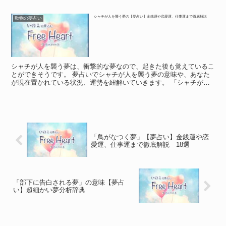
ドに関する夢」の意味 夢の中に、シェパードが登場した...
シャチが人を襲う夢の【夢占い】金銭運や恋愛運、仕事運まで徹底解説
動物の夢占い
シャチが人を襲う夢は、衝撃的な夢なので、起きた後も覚えているこ
とができそうです。 夢占いでシャチが人を襲う夢の意味や、あなた
が現在置かれている状況、運勢を紐解いていきます。 「シャチが人
を襲う夢」に関する基本的な意味や象徴 「シャチが人を襲...
「鳥がなつく夢」【夢占い】金銭運や恋
愛運、仕事運まで徹底解説 18選
「部下に告白される夢」の意味【夢占
い】超細かい夢分析辞典