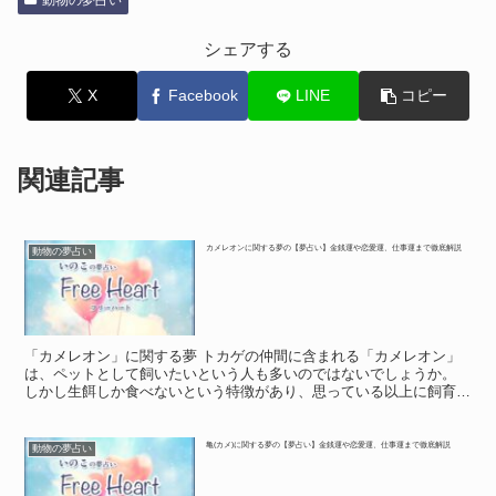
動物の夢占い
シェアする
X
Facebook
LINE
コピー
関連記事
カメレオンに関する夢の【夢占い】金銭運や恋愛運、仕事運まで徹底解説
動物の夢占い
「カメレオン」に関する夢 トカゲの仲間に含まれる「カメレオン」
は、ペットとして飼いたいという人も多いのではないでしょうか。
しかし生餌しか食べないという特徴があり、思っている以上に飼育は
難しい生き物です。 このような「カメレオン」が夢に現れ...
亀(カメ)に関する夢の【夢占い】金銭運や恋愛運、仕事運まで徹底解説
動物の夢占い