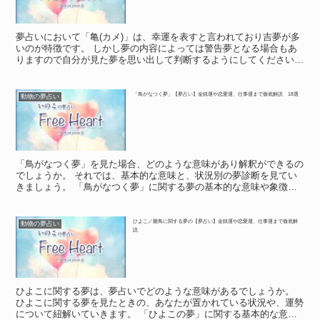
夢占いにおいて「亀(カメ)」は、幸運を表すと言われており吉夢が多
いのが特徴です。 しかし夢の内容によっては警告夢となる場合もあ
りますので自分が見た夢を思い出して判断するようにしてください。
それでは、基本的な意味、象徴、シチュエーション別の...
「鳥がなつく夢」【夢占い】金銭運や恋愛運、仕事運まで徹底解説 18選
動物の夢占い
「鳥がなつく夢」を見た場合、どのような意味があり解釈ができるの
でしょうか。 それでは、基本的な意味と、状況別の夢診断を見てい
きましょう。 「鳥がなつく夢」に関する夢の基本的な意味や象徴
「鳥がなつく夢」に関する夢の基本的な意味や象徴 夢の中...
ひよこ／雛鳥に関する夢の【夢占い】金銭運や恋愛運、仕事運まで徹底解
動物の夢占い
説
ひよこに関する夢は、夢占いでどのような意味があるでしょうか。
ひよこに関する夢を見たときの、あなたが置かれている状況や、運勢
について紐解いていきます。 「ひよこの夢」に関する基本的な意味