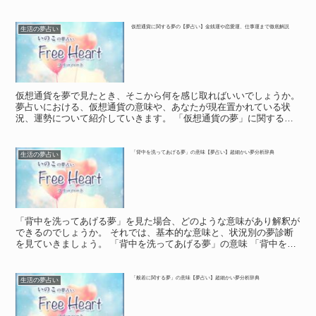
ない夢」の意味 夢の中で、歩道橋を渡れないでいる場面...
仮想通貨に関する夢の【夢占い】金銭運や恋愛運、仕事運まで徹底解説
生活の夢占い
仮想通貨を夢で見たとき、そこから何を感じ取ればいいでしょうか。
夢占いにおける、仮想通貨の意味や、あなたが現在置かれている状
況、運勢について紹介していきます。 「仮想通貨の夢」に関する基
本的な意味や象徴 「仮想通貨の夢」に関する基本的な意味...
「背中を洗ってあげる夢」の意味【夢占い】超細かい夢分析辞典
生活の夢占い
「背中を洗ってあげる夢」を見た場合、どのような意味があり解釈が
できるのでしょうか。 それでは、基本的な意味と、状況別の夢診断
を見ていきましょう。 「背中を洗ってあげる夢」の意味 「背中を洗
ってあげる夢」の意味 「背中で物を語る」などという言...
「般若に関する夢」の意味【夢占い】超細かい夢分析辞典
生活の夢占い